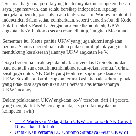
“Selamat bagi para peserta yang telah dinyatakan kompeten. Pesan
saya, jaga marwah, dan selalu bersikap independen. Apalagi
menjelang pemilu, pasti akan ada tarik sana sini. Wartawan dituntut
independen dalam setiap pemberitaan, seperti yang disebut di Kode
Etik Jurnalistik Pasal 1. Dengan ucapan alhamdulillah, UKW
angkatan ke-V Unitomo secara resmi ditutup,” ungkap Machmud.
Sementara itu, Ketua panitia UKW yang juga alumni angkatan
pertama Santoso berterima kasih kepada seluruh pihak yang telah
mendukung kesuksesan jalannya UKW angkatan ke-V.
“Saya berterima kasih kepada pihak Universitas Dr Soetomo dan
para penguji yang sudah membimbing rekan-rekan semua. Terima
kasih juga untuk NK Caffe yang telah mensuport pelaksanaan
UKW. Sekali lagi kami ucapkan terima kasih kepada seluruh pihak
yang tidak bisa saya sebutkan satu-persatu atas terlaksananya
UKW” ucapnya.
Dalam pelaksanaan UKW angkatan ke-V tersebut, dari 14 peserta
yang mengikuti UKW jenjang muda, 13 peserta dinyatakan
kompeten. (win)
←
14 Wartawan Malang Ikuti UKW Unitomo di NK Cafe, 1
Dinyatakan Tak Lulus
Untuk Kali Pertama LU Unitomo Surabaya Gelar UKW di