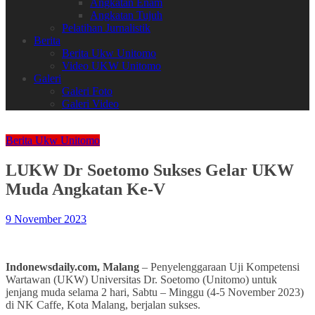
Angkatan Enam
Angkatan Tujuh
Pelatihan Jurnalistik
Berita
Berita Ukw Unitomo
Video UKW Unitomo
Galeri
Galeri Foto
Galeri Video
Berita Ukw Unitomo
LUKW Dr Soetomo Sukses Gelar UKW
Muda Angkatan Ke-V
9 November 2023
Indonewsdaily.com, Malang
– Penyelenggaraan Uji Kompetensi
Wartawan (UKW) Universitas Dr. Soetomo (Unitomo) untuk
jenjang muda selama 2 hari, Sabtu – Minggu (4-5 November 2023)
di NK Caffe, Kota Malang, berjalan sukses.