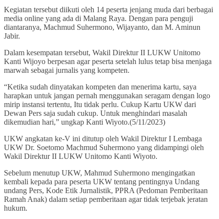
Kegiatan tersebut diikuti oleh 14 peserta jenjang muda dari berbagai
media online yang ada di Malang Raya. Dengan para penguji
diantaranya, Machmud Suhermono, Wijayanto, dan M. Aminun
Jabir.
Dalam kesempatan tersebut, Wakil Direktur II LUKW Unitomo
Kanti Wijoyo berpesan agar peserta setelah lulus tetap bisa menjaga
marwah sebagai jurnalis yang kompeten.
“Ketika sudah dinyatakan kompeten dan menerima kartu, saya
harapkan untuk jangan pernah menggunakan seragam dengan logo
mirip instansi tertentu, Itu tidak perlu. Cukup Kartu UKW dari
Dewan Pers saja sudah cukup. Untuk menghindari masalah
dikemudian hari,” ungkap Kanti Wiyoto.(5/11/2023)
UKW angkatan ke-V ini ditutup oleh Wakil Direktur I Lembaga
UKW Dr. Soetomo Machmud Suhermono yang didampingi oleh
Wakil Direktur II LUKW Unitomo Kanti Wiyoto.
Sebelum menutup UKW, Mahmud Suhermono mengingatkan
kembali kepada para peserta UKW tentang pentingnya Undang
undang Pers, Kode Etik Jurnalistik, PPRA (Pedoman Pemberitaan
Ramah Anak) dalam setiap pemberitaan agar tidak terjebak jeratan
hukum.