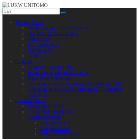
Skip
to
content
LUKW
Tentang Kami
UNITOMO
Profil Lembaga UKW Unitomo
Struktur LUKW Unitomo
SURABAYA
Visi & Misi
SK Dewan Pers
Tim Penguji
Kontak
Regulasi
Undang – Undang Pers
Standar Kompetensi Wartawan
Buku Saku Wartawan
Ketentuan Penggantian Kartu & Sertifikat UKW
Ketentuan & Aturan Pelaksanaan Uji Komptensi
Wartawan
Uji Kompetensi
Persyaratan UKW
UKW AKSELERASI
Sertifikat Peserta
Angkatan Ke-2
Angkatan ke-3
ANGKATAN KE-4