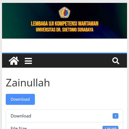
Zainullah
Download
Download
1
File Size
1.88 MB