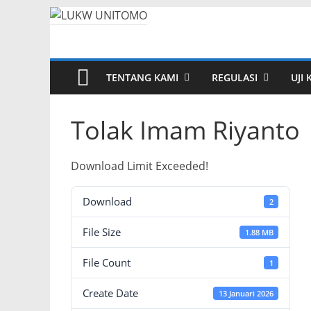
TENTANG KAMI
REGULASI
UJI
Tolak Imam Riyanto
Download Limit Exceeded!
Download
2
File Size
1.88 MB
File Count
1
Create Date
13 Januari 2026