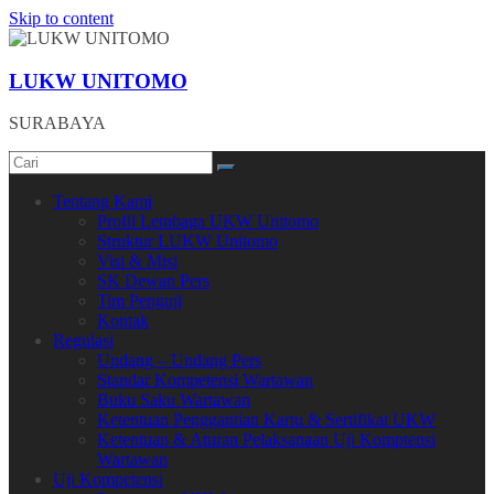
Skip to content
LUKW UNITOMO
SURABAYA
Tentang Kami
Profil Lembaga UKW Unitomo
Struktur LUKW Unitomo
Visi & Misi
SK Dewan Pers
Tim Penguji
Kontak
Regulasi
Undang – Undang Pers
Standar Kompetensi Wartawan
Buku Saku Wartawan
Ketentuan Penggantian Kartu & Sertifikat UKW
Ketentuan & Aturan Pelaksanaan Uji Komptensi
Wartawan
Uji Kompetensi