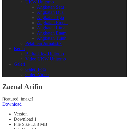
UKW Unitomo
Angkatan Satu
Angkatan Dua
Angkatan Tiga
Angkatan Empat
Angkatan Lima
Angkatan Enam
Angkatan Tujuh
Pelatihan Jurnalistik
Berita
Berita Ukw Unitomo
Video UKW Unitomo
Galeri
Galeri Foto
Galeri Video
Zaenal Arifin
[featured_image]
Download
Version
Download
1
File Size
1.88 MB