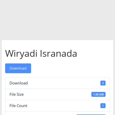
Wiryadi Isranada
Download
Download
2
File Size
1.88 MB
File Count
1