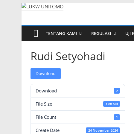
TENTANG KAMI
REGULASI
UJI
Rudi Setyohadi
Download
Download
2
File Size
1.88 MB
File Count
1
Create Date
24 November 2024