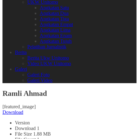
UKW Unitomo
Angkatan Satu
Angkatan Dua
Angkatan Tiga
Angkatan Empat
Angkatan Lima
Angkatan Enam
Angkatan Tujuh
Pelatihan Jurnalistik
Berita
Berita Ukw Unitomo
Video UKW Unitomo
Galeri
Galeri Foto
Galeri Video
Ramli Ahmad
[featured_image]
Download
Version
Download
1
File Size
1.88 MB