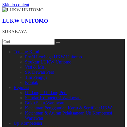
Skip to content
LUKW UNITOMO
SURABAYA
Tentang Kami
Profil Lembaga UKW Unitomo
Struktur LUKW Unitomo
Visi & Misi
SK Dewan Pers
Tim Penguji
Kontak
Regulasi
Undang – Undang Pers
Standar Kompetensi Wartawan
Buku Saku Wartawan
Ketentuan Penggantian Kartu & Sertifikat UKW
Ketentuan & Aturan Pelaksanaan Uji Komptensi
Wartawan
Uji Kompetensi