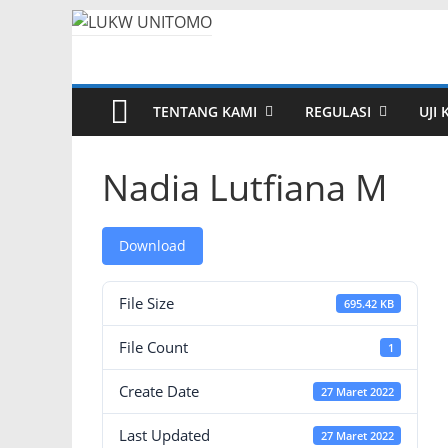
TENTANG KAMI
REGULASI
UJI
Nadia Lutfiana M
Download
File Size
695.42 KB
File Count
1
Create Date
27 Maret 2022
Last Updated
27 Maret 2022