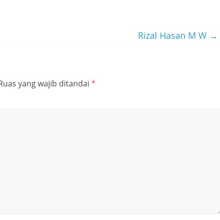
Rizal Hasan M W
→
Ruas yang wajib ditandai
*