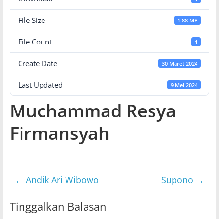
File Size
1.88 MB
File Count
1
Create Date
30 Maret 2024
Last Updated
9 Mei 2024
Muchammad Resya
Firmansyah
←
Andik Ari Wibowo
Supono
→
Tinggalkan Balasan