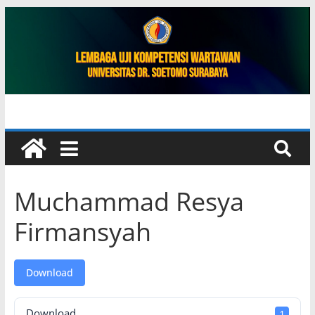
Muchammad Resya
Firmansyah
Download
Download
1