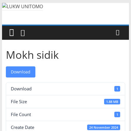
Mokh sidik
Download
Download
1
File Size
1.88 MB
File Count
1
Create Date
24 November 2024