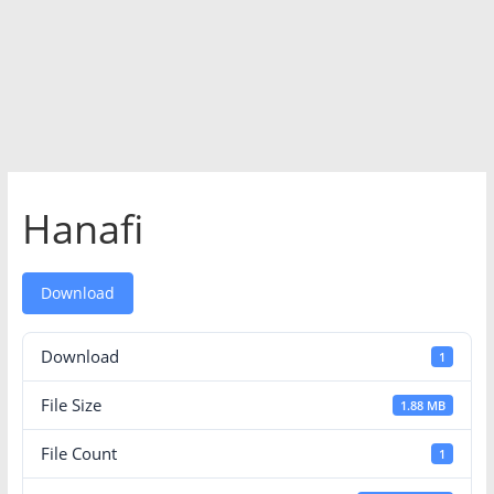
Hanafi
Download
Download
1
File Size
1.88 MB
File Count
1