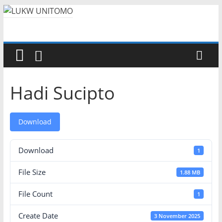
Hadi Sucipto
Download
Download
1
File Size
1.88 MB
File Count
1
Create Date
3 November 2025