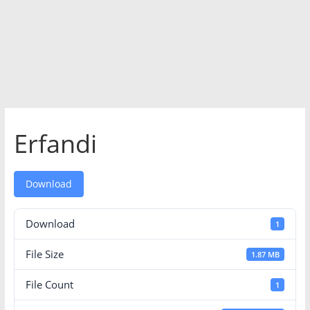
Erfandi
Download
Download
1
File Size
1.87 MB
File Count
1