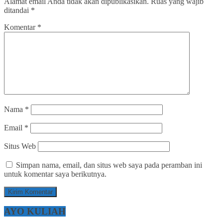
Alamat email Anda tidak akan dipublikasikan.
Ruas yang wajib
ditandai
*
Komentar
*
Nama
*
Email
*
Situs Web
Simpan nama, email, dan situs web saya pada peramban ini
untuk komentar saya berikutnya.
AYO KULIAH