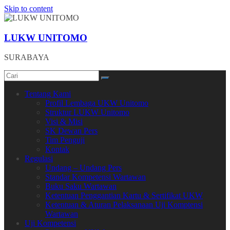
Skip to content
LUKW UNITOMO
SURABAYA
Tentang Kami
Profil Lembaga UKW Unitomo
Struktur LUKW Unitomo
Visi & Misi
SK Dewan Pers
Tim Penguji
Kontak
Regulasi
Undang – Undang Pers
Standar Kompetensi Wartawan
Buku Saku Wartawan
Ketentuan Penggantian Kartu & Sertifikat UKW
Ketentuan & Aturan Pelaksanaan Uji Komptensi
Wartawan
Uji Kompetensi