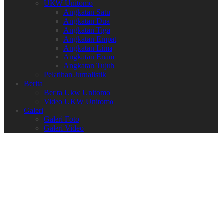
UKW Unitomo
Angkatan Satu
Angkatan Dua
Angkatan Tiga
Angkatan Empat
Angkatan Lima
Angkatan Enam
Angkatan Tujuh
Pelatihan Jurnalistik
Berita
Berita Ukw Unitomo
Video UKW Unitomo
Galeri
Galeri Foto
Galeri Video