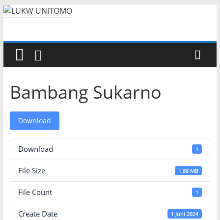
Bambang Sukarno
Download
Download
1
File Size
1.88 MB
File Count
1
Create Date
1 Juni 2024