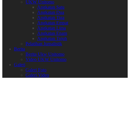
UKW Unitomo
Angkatan Satu
Angkatan Dua
Angkatan Tiga
Angkatan Empat
Angkatan Lima
Angkatan Enam
Angkatan Tujuh
Pelatihan Jurnalistik
Berita
Berita Ukw Unitomo
Video UKW Unitomo
Galeri
Galeri Foto
Galeri Video