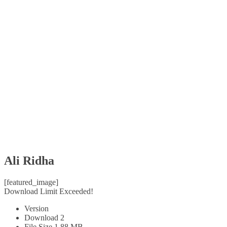
Ali Ridha
[featured_image]
Download Limit Exceeded!
Version
Download
2
File Size
1.88 MB