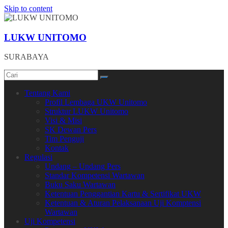
Skip to content
LUKW UNITOMO
SURABAYA
Tentang Kami
Profil Lembaga UKW Unitomo
Struktur LUKW Unitomo
Visi & Misi
SK Dewan Pers
Tim Penguji
Kontak
Regulasi
Undang – Undang Pers
Standar Kompetensi Wartawan
Buku Saku Wartawan
Ketentuan Penggantian Kartu & Sertifikat UKW
Ketentuan & Aturan Pelaksanaan Uji Komptensi
Wartawan
Uji Kompetensi