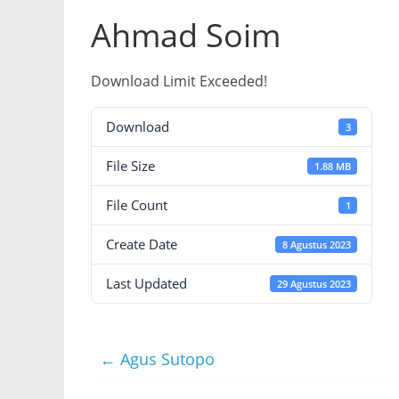
Ahmad Soim
Download Limit Exceeded!
Download
3
File Size
1.88 MB
File Count
1
Create Date
8 Agustus 2023
Last Updated
29 Agustus 2023
←
Agus Sutopo