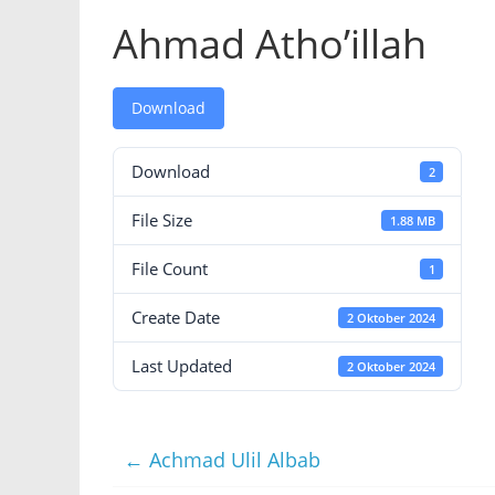
Ahmad Atho’illah
Download
Download
2
File Size
1.88 MB
File Count
1
Create Date
2 Oktober 2024
Last Updated
2 Oktober 2024
←
Achmad Ulil Albab