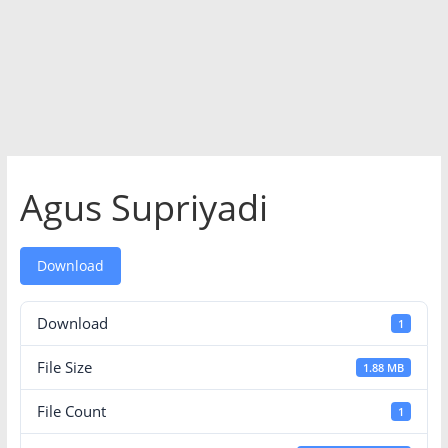
Agus Supriyadi
Download
Download
1
File Size
1.88 MB
File Count
1