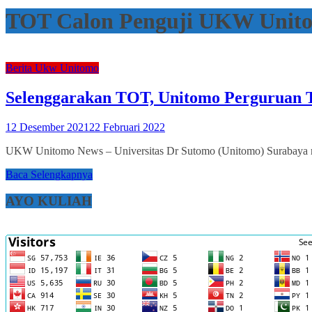
TOT Calon Penguji UKW Unit
Berita Ukw Unitomo
Selenggarakan TOT, Unitomo Perguruan 
12 Desember 2021
22 Februari 2022
UKW Unitomo News – Universitas Dr Sutomo (Unitomo) Surabaya men
Baca Selengkapnya
AYO KULIAH