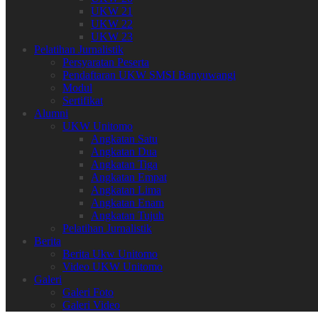
UKW 21
UKW 22
UKW 23
Pelatihan Jurnalistik
Persyaratan Peserta
Pendaftaran UKW SMSI Banyuwangi
Modul
Sertifikat
Alumni
UKW Unitomo
Angkatan Satu
Angkatan Dua
Angkatan Tiga
Angkatan Empat
Angkatan Lima
Angkatan Enam
Angkatan Tujuh
Pelatihan Jurnalistik
Berita
Berita Ukw Unitomo
Video UKW Unitomo
Galeri
Galeri Foto
Galeri Video