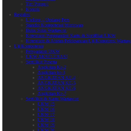
Tim Penguji
Kontak
Regulasi
Undang – Undang Pers
Standar Kompetensi Wartawan
Buku Saku Wartawan
Ketentuan Penggantian Kartu & Sertifikat UKW
Ketentuan & Aturan Pelaksanaan Uji Komptensi Warta
Uji Kompetensi
Persyaratan UKW
UKW AKSELERASI
Sertifikat Peserta
Angkatan Ke-2
Angkatan ke-3
ANGKATAN KE-4
ANGKATAN KE-5
ANGKATAN KE-6
Angkatan Ke-7
Sertifikat & Kartu Wartawan
UKW 15
UKW 16
UKW 17
UKW 18
UKW 19
UKW 20