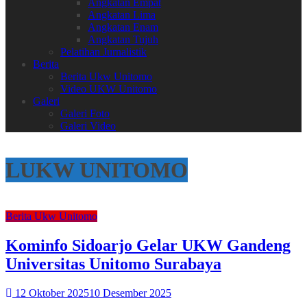
Angkatan Empat
Angkatan Lima
Angkatan Enam
Angkatan Tujuh
Pelatihan Jurnalistik
Berita
Berita Ukw Unitomo
Video UKW Unitomo
Galeri
Galeri Foto
Galeri Video
LUKW UNITOMO
Berita Ukw Unitomo
Kominfo Sidoarjo Gelar UKW Gandeng
Universitas Unitomo Surabaya
12 Oktober 2025
10 Desember 2025