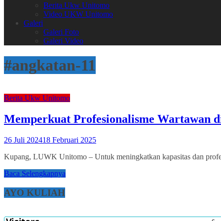
Berita Ukw Unitomo
Video UKW Unitomo
Galeri
Galeri Foto
Galeri Video
#angkatan-11
Berita Ukw Unitomo
Memperkuat Profesionalisme Wartawan 
26 Juli 2024
18 Februari 2025
Kupang, LUWK Unitomo – Untuk meningkatkan kapasitas dan profesi
Baca Selengkapnya
AYO KULIAH