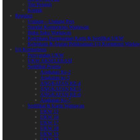
Tim Penguji
Kontak
Regulasi
Undang – Undang Pers
Standar Kompetensi Wartawan
Buku Saku Wartawan
Ketentuan Penggantian Kartu & Sertifikat UKW
Ketentuan & Aturan Pelaksanaan Uji Komptensi Warta
Uji Kompetensi
Persyaratan UKW
UKW AKSELERASI
Sertifikat Peserta
Angkatan Ke-2
Angkatan ke-3
ANGKATAN KE-4
ANGKATAN KE-5
ANGKATAN KE-6
Angkatan Ke-7
Sertifikat & Kartu Wartawan
UKW 15
UKW 16
UKW 17
UKW 18
UKW 19
UKW 20