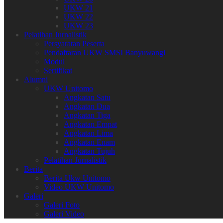
UKW 21
UKW 22
UKW 23
Pelatihan Jurnalistik
Persyaratan Peserta
Pendaftaran UKW SMSI Banyuwangi
Modul
Sertifikat
Alumni
UKW Unitomo
Angkatan Satu
Angkatan Dua
Angkatan Tiga
Angkatan Empat
Angkatan Lima
Angkatan Enam
Angkatan Tujuh
Pelatihan Jurnalistik
Berita
Berita Ukw Unitomo
Video UKW Unitomo
Galeri
Galeri Foto
Galeri Video